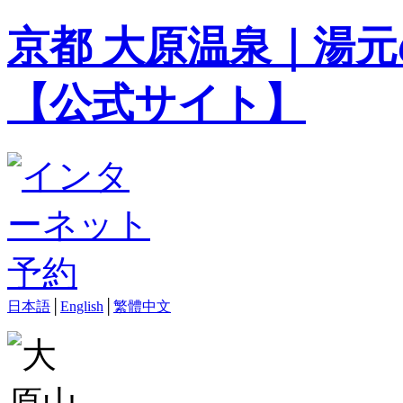
京都 大原温泉｜湯元
【公式サイト】
日本語
│
English
│
繁體中文