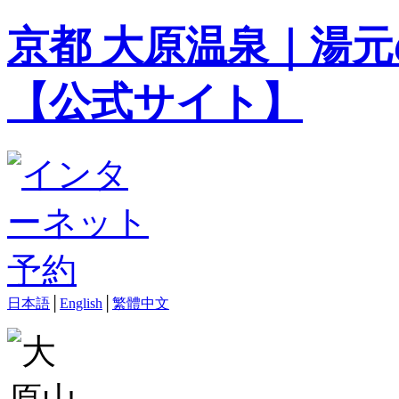
京都 大原温泉｜湯元
【公式サイト】
日本語
│
English
│
繁體中文