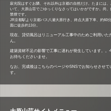
寂光院はすぐお隣、それ以外は京都の自然だけ。たまには、
いて、大原山荘でごゆっくりなさってはいかがですか。尚、
禁煙です。
JR京都駅より京都バス八瀬大原行き、終点大原下車、約60
面に徒歩約13分。
現在、貸切風呂はリニューアル工事中のためご利用いた
ん。
建築資材不足の影響で工事に遅れが発生しています。。
お待ちくださいませ。
なお、完成後はこちらのページやSNSでお知らせさせて
す。