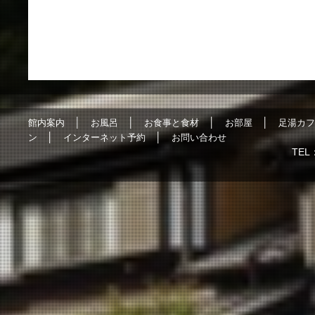
│
│
│
│
館内案内
お風呂
お食事と食材
お部屋
足湯カフ
│
│
ン
インターネット予約
お問い合わせ
TEL