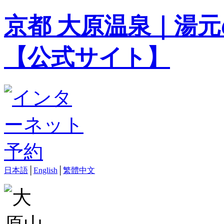
京都 大原温泉｜湯元
【公式サイト】
日本語
│
English
│
繁體中文