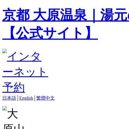
京都 大原温泉｜湯元
【公式サイト】
日本語
│
English
│
繁體中文