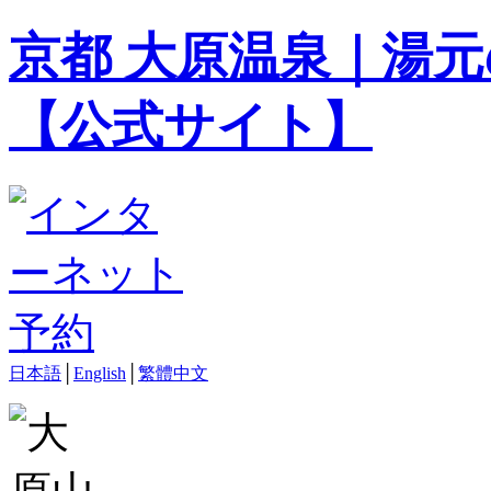
京都 大原温泉｜湯元
【公式サイト】
日本語
│
English
│
繁體中文