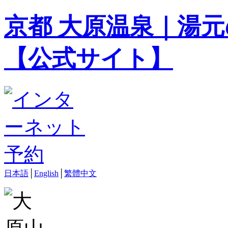
京都 大原温泉｜湯元
【公式サイト】
日本語
│
English
│
繁體中文