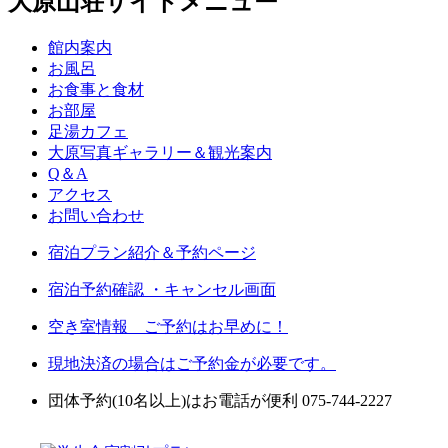
大原山荘サイトメニュー
館内案内
お風呂
お食事と食材
お部屋
足湯カフェ
大原写真ギャラリー＆観光案内
Q＆A
アクセス
お問い合わせ
宿泊プラン紹介＆予約ページ
宿泊予約確認 ・キャンセル画面
空き室情報 ご予約はお早めに！
現地決済の場合はご予約金が必要です。
団体予約(10名以上)はお電話が便利 075-744-2227