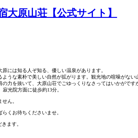
民宿大原山荘【公式サイト】
大原には知る人ぞ知る、優しい温泉があります。
るような素朴で美しい自然が拡がります。観光地の喧噪がない
肩の力を抜いて、大原山荘でごゆっくりなさってはいかがです
。寂光院方面に徒歩約13分。
ません。
ばらくお待ちくださいませ。
だきます。