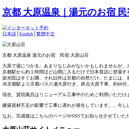
京都 大原温泉｜湯元のお宿 
日本語
│
English
│
繁體中文
京都 大原温泉 湯元のお宿 民宿 大原山荘
大原で湯につかる。あまりなじみがないかもしれませんが、
京都駅から約１時間ほど山間に入るだけで日本昔話に登場す
寂光院はすぐお隣、それ以外は京都の自然だけ。たまには、
JR京都駅より京都バス八瀬大原行き、終点大原下車、約60分
現在、貸切風呂はリニューアル工事中のためご利用いただけ
建築資材不足の影響で工事に遅れが発生しています。。今し
なお、完成後はこちらのページやSNSでお知らせさせていた