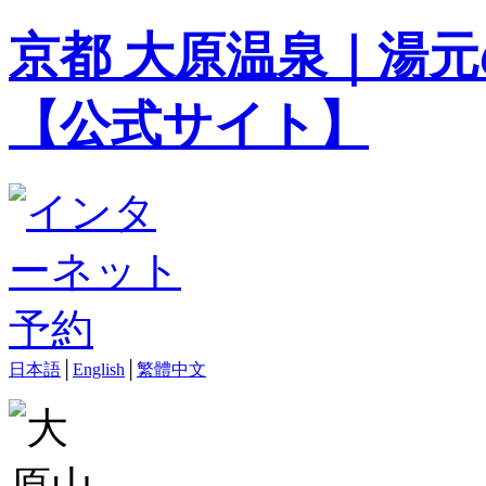
京都 大原温泉｜湯元
【公式サイト】
日本語
│
English
│
繁體中文