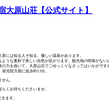
民宿大原山荘【公式サイト】
大原には知る人ぞ知る、優しい温泉があります。
るような素朴で美しい自然が拡がります。観光地の喧噪がない
肩の力を抜いて、大原山荘でごゆっくりなさってはいかがです
。寂光院方面に徒歩約13分。
ません。
ばらくお待ちくださいませ。
だきます。