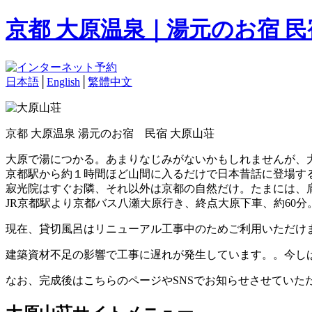
京都 大原温泉｜湯元のお宿 
日本語
│
English
│
繁體中文
京都 大原温泉 湯元のお宿 民宿 大原山荘
大原で湯につかる。あまりなじみがないかもしれませんが、
京都駅から約１時間ほど山間に入るだけで日本昔話に登場す
寂光院はすぐお隣、それ以外は京都の自然だけ。たまには、
JR京都駅より京都バス八瀬大原行き、終点大原下車、約60分
現在、貸切風呂はリニューアル工事中のためご利用いただけ
建築資材不足の影響で工事に遅れが発生しています。。今し
なお、完成後はこちらのページやSNSでお知らせさせていた