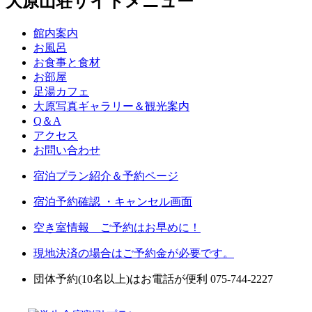
大原山荘サイトメニュー
館内案内
お風呂
お食事と食材
お部屋
足湯カフェ
大原写真ギャラリー＆観光案内
Q＆A
アクセス
お問い合わせ
宿泊プラン紹介＆予約ページ
宿泊予約確認 ・キャンセル画面
空き室情報 ご予約はお早めに！
現地決済の場合はご予約金が必要です。
団体予約(10名以上)はお電話が便利 075-744-2227