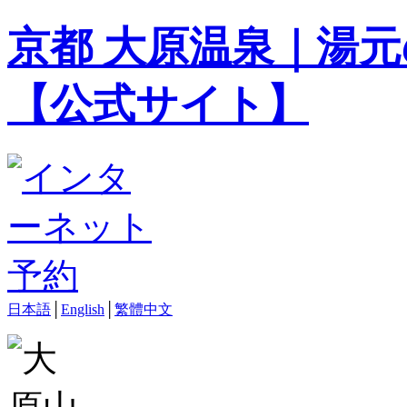
京都 大原温泉｜湯元
【公式サイト】
日本語
│
English
│
繁體中文