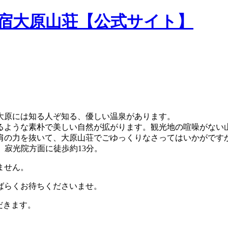
民宿大原山荘【公式サイト】
大原には知る人ぞ知る、優しい温泉があります。
るような素朴で美しい自然が拡がります。観光地の喧噪がない
肩の力を抜いて、大原山荘でごゆっくりなさってはいかがです
。寂光院方面に徒歩約13分。
ません。
ばらくお待ちくださいませ。
だきます。