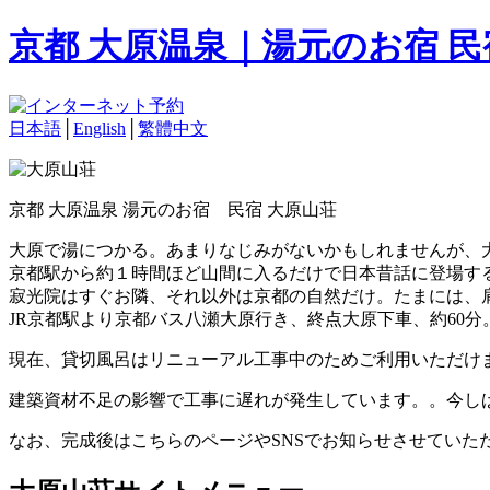
京都 大原温泉｜湯元のお宿 
日本語
│
English
│
繁體中文
京都 大原温泉 湯元のお宿 民宿 大原山荘
大原で湯につかる。あまりなじみがないかもしれませんが、
京都駅から約１時間ほど山間に入るだけで日本昔話に登場す
寂光院はすぐお隣、それ以外は京都の自然だけ。たまには、
JR京都駅より京都バス八瀬大原行き、終点大原下車、約60分
現在、貸切風呂はリニューアル工事中のためご利用いただけ
建築資材不足の影響で工事に遅れが発生しています。。今し
なお、完成後はこちらのページやSNSでお知らせさせていた