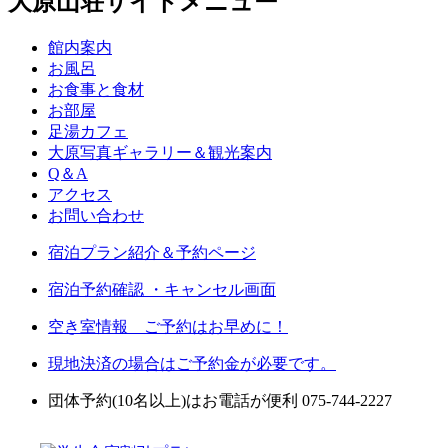
大原山荘サイトメニュー
館内案内
お風呂
お食事と食材
お部屋
足湯カフェ
大原写真ギャラリー＆観光案内
Q＆A
アクセス
お問い合わせ
宿泊プラン紹介＆予約ページ
宿泊予約確認 ・キャンセル画面
空き室情報 ご予約はお早めに！
現地決済の場合はご予約金が必要です。
団体予約(10名以上)はお電話が便利 075-744-2227