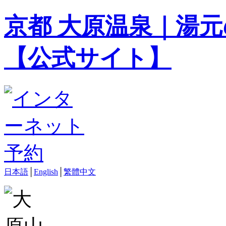
京都 大原温泉｜湯元
【公式サイト】
日本語
│
English
│
繁體中文