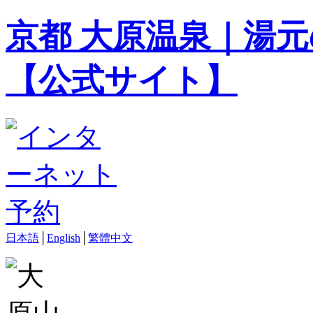
京都 大原温泉｜湯元
【公式サイト】
日本語
│
English
│
繁體中文