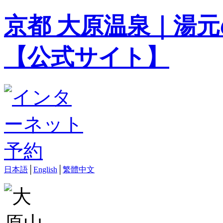
京都 大原温泉｜湯元
【公式サイト】
日本語
│
English
│
繁體中文