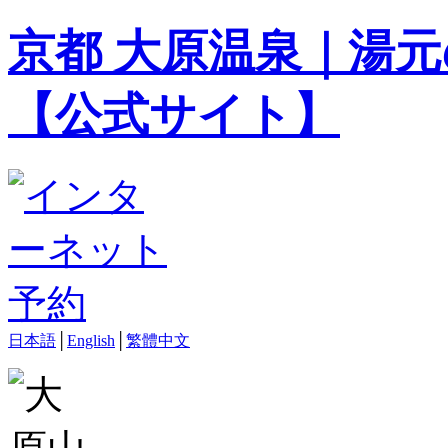
京都 大原温泉｜湯元
【公式サイト】
日本語
│
English
│
繁體中文