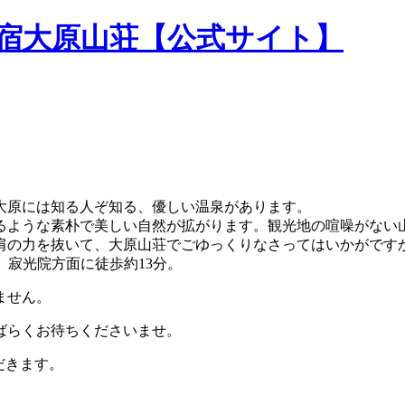
民宿大原山荘【公式サイト】
大原には知る人ぞ知る、優しい温泉があります。
るような素朴で美しい自然が拡がります。観光地の喧噪がない
肩の力を抜いて、大原山荘でごゆっくりなさってはいかがです
。寂光院方面に徒歩約13分。
ません。
ばらくお待ちくださいませ。
だきます。