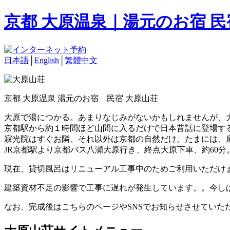
京都 大原温泉｜湯元のお宿 
日本語
│
English
│
繁體中文
京都 大原温泉 湯元のお宿 民宿 大原山荘
大原で湯につかる。あまりなじみがないかもしれませんが、
京都駅から約１時間ほど山間に入るだけで日本昔話に登場す
寂光院はすぐお隣、それ以外は京都の自然だけ。たまには、
JR京都駅より京都バス八瀬大原行き、終点大原下車、約60分
現在、貸切風呂はリニューアル工事中のためご利用いただけ
建築資材不足の影響で工事に遅れが発生しています。。今し
なお、完成後はこちらのページやSNSでお知らせさせていた