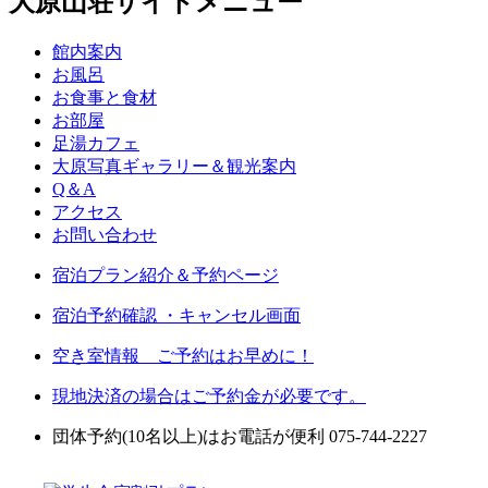
大原山荘サイトメニュー
館内案内
お風呂
お食事と食材
お部屋
足湯カフェ
大原写真ギャラリー＆観光案内
Q＆A
アクセス
お問い合わせ
宿泊プラン紹介＆予約ページ
宿泊予約確認 ・キャンセル画面
空き室情報 ご予約はお早めに！
現地決済の場合はご予約金が必要です。
団体予約(10名以上)はお電話が便利 075-744-2227