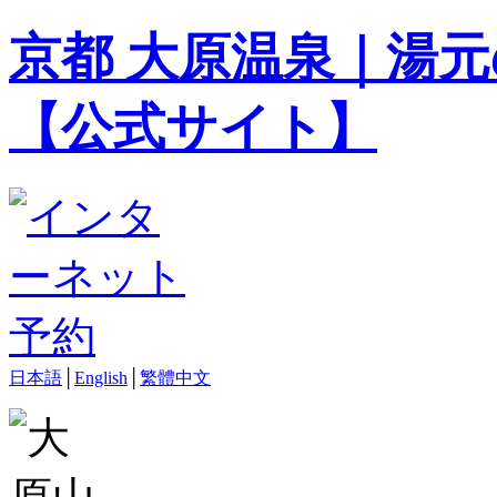
京都 大原温泉｜湯元
【公式サイト】
日本語
│
English
│
繁體中文