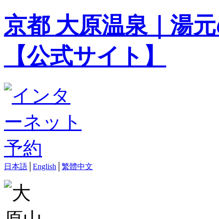
京都 大原温泉｜湯元
【公式サイト】
日本語
│
English
│
繁體中文