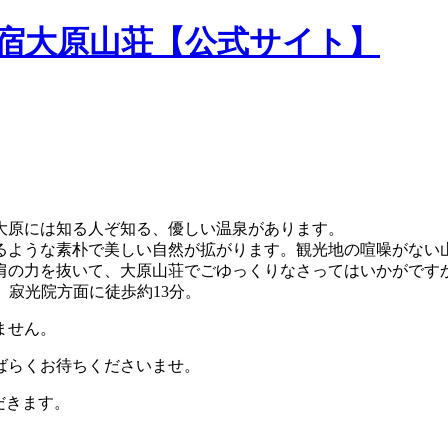
民宿大原山荘【公式サイト】
大原には知る人ぞ知る、優しい温泉があります。
るような素朴で美しい自然が拡がります。観光地の喧噪がない
肩の力を抜いて、大原山荘でごゆっくりなさってはいかがです
。寂光院方面に徒歩約13分。
ません。
ばらくお待ちくださいませ。
だきます。