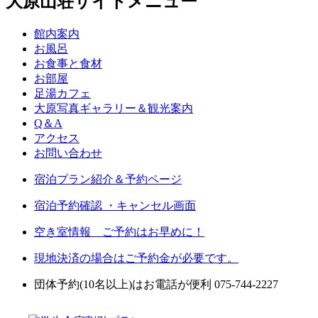
大原山荘サイトメニュー
館内案内
お風呂
お食事と食材
お部屋
足湯カフェ
大原写真ギャラリー＆観光案内
Q＆A
アクセス
お問い合わせ
宿泊プラン紹介＆予約ページ
宿泊予約確認 ・キャンセル画面
空き室情報 ご予約はお早めに！
現地決済の場合はご予約金が必要です。
団体予約(10名以上)はお電話が便利 075-744-2227