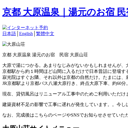
京都 大原温泉｜湯元のお宿 
日本語
│
English
│
繁體中文
京都 大原温泉 湯元のお宿 民宿 大原山荘
大原で湯につかる。あまりなじみがないかもしれませんが、
京都駅から約１時間ほど山間に入るだけで日本昔話に登場す
寂光院はすぐお隣、それ以外は京都の自然だけ。たまには、
JR京都駅より京都バス八瀬大原行き、終点大原下車、約60分
現在、貸切風呂はリニューアル工事中のためご利用いただけ
建築資材不足の影響で工事に遅れが発生しています。。今し
なお、完成後はこちらのページやSNSでお知らせさせていた