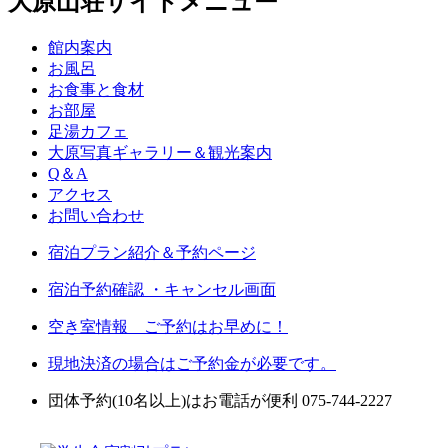
大原山荘サイトメニュー
館内案内
お風呂
お食事と食材
お部屋
足湯カフェ
大原写真ギャラリー＆観光案内
Q＆A
アクセス
お問い合わせ
宿泊プラン紹介＆予約ページ
宿泊予約確認 ・キャンセル画面
空き室情報 ご予約はお早めに！
現地決済の場合はご予約金が必要です。
団体予約(10名以上)はお電話が便利 075-744-2227