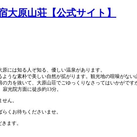
民宿大原山荘【公式サイト】
大原には知る人ぞ知る、優しい温泉があります。
るような素朴で美しい自然が拡がります。観光地の喧噪がない
肩の力を抜いて、大原山荘でごゆっくりなさってはいかがです
。寂光院方面に徒歩約13分。
ません。
ばらくお待ちくださいませ。
だきます。