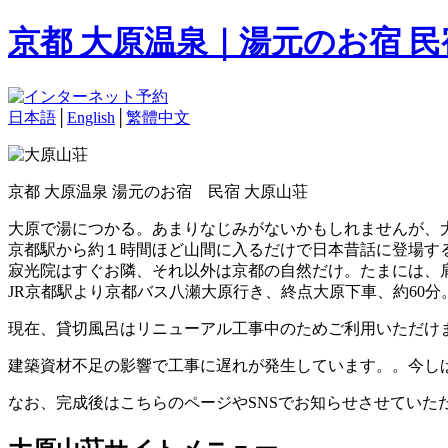
京都 大原温泉｜湯元のお宿 
日本語
│
English
│
繁體中文
京都 大原温泉 湯元のお宿 民宿 大原山荘
大原で湯につかる。あまりなじみがないかもしれませんが、
京都駅から約１時間ほど山間に入るだけで日本昔話に登場す
寂光院はすぐお隣、それ以外は京都の自然だけ。たまには、
JR京都駅より京都バス八瀬大原行き、終点大原下車、約60分
現在、貸切風呂はリニューアル工事中のためご利用いただけ
建築資材不足の影響で工事に遅れが発生しています。。今し
なお、完成後はこちらのページやSNSでお知らせさせていた