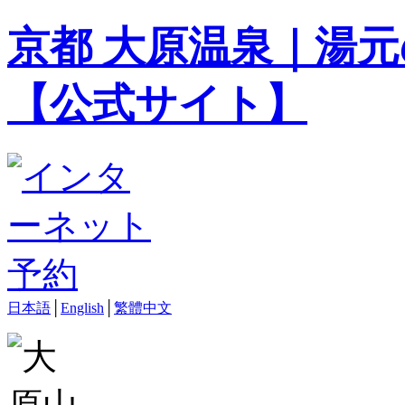
京都 大原温泉｜湯元
【公式サイト】
日本語
│
English
│
繁體中文