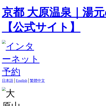
京都 大原温泉｜湯元
【公式サイト】
日本語
│
English
│
繁體中文