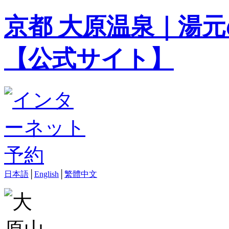
京都 大原温泉｜湯元
【公式サイト】
日本語
│
English
│
繁體中文