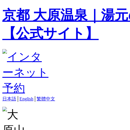
京都 大原温泉｜湯元
【公式サイト】
日本語
│
English
│
繁體中文