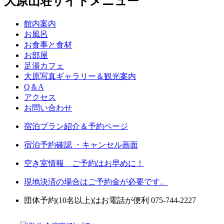
大原山荘サイトメニュー
館内案内
お風呂
お食事と食材
お部屋
足湯カフェ
大原写真ギャラリー＆観光案内
Q＆A
アクセス
お問い合わせ
宿泊プラン紹介＆予約ページ
宿泊予約確認 ・キャンセル画面
空き室情報 ご予約はお早めに！
現地決済の場合はご予約金が必要です。
団体予約(10名以上)はお電話が便利 075-744-2227