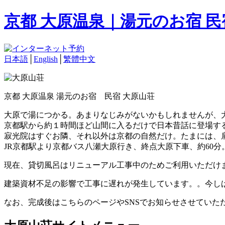
京都 大原温泉｜湯元のお宿 
日本語
│
English
│
繁體中文
京都 大原温泉 湯元のお宿 民宿 大原山荘
大原で湯につかる。あまりなじみがないかもしれませんが、
京都駅から約１時間ほど山間に入るだけで日本昔話に登場す
寂光院はすぐお隣、それ以外は京都の自然だけ。たまには、
JR京都駅より京都バス八瀬大原行き、終点大原下車、約60分
現在、貸切風呂はリニューアル工事中のためご利用いただけ
建築資材不足の影響で工事に遅れが発生しています。。今し
なお、完成後はこちらのページやSNSでお知らせさせていた