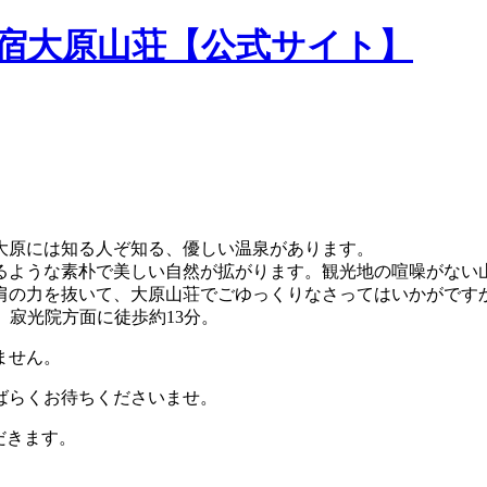
民宿大原山荘【公式サイト】
大原には知る人ぞ知る、優しい温泉があります。
るような素朴で美しい自然が拡がります。観光地の喧噪がない
肩の力を抜いて、大原山荘でごゆっくりなさってはいかがです
。寂光院方面に徒歩約13分。
ません。
ばらくお待ちくださいませ。
だきます。