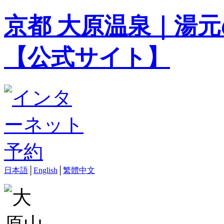
京都 大原温泉｜湯元
【公式サイト】
日本語
│
English
│
繁體中文