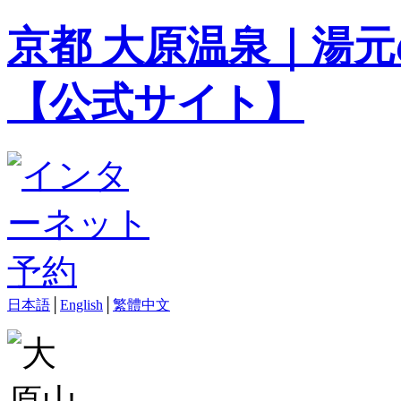
京都 大原温泉｜湯元
【公式サイト】
日本語
│
English
│
繁體中文