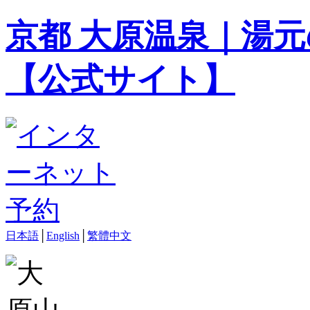
京都 大原温泉｜湯元
【公式サイト】
日本語
│
English
│
繁體中文