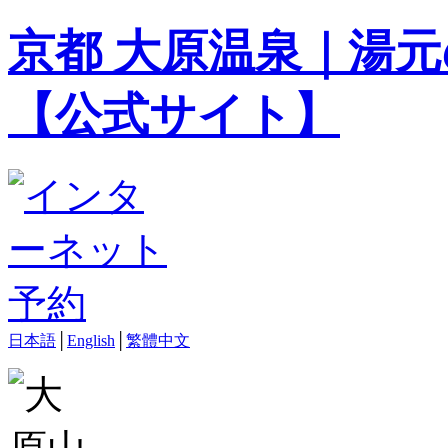
京都 大原温泉｜湯元
【公式サイト】
日本語
│
English
│
繁體中文