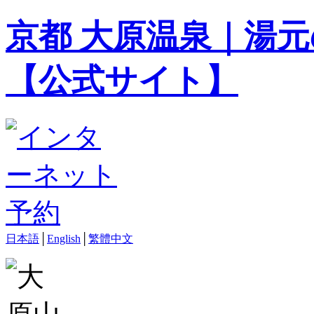
京都 大原温泉｜湯元
【公式サイト】
日本語
│
English
│
繁體中文