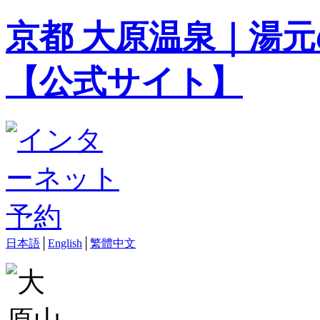
京都 大原温泉｜湯元
【公式サイト】
日本語
│
English
│
繁體中文