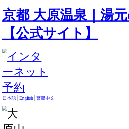
京都 大原温泉｜湯元
【公式サイト】
日本語
│
English
│
繁體中文