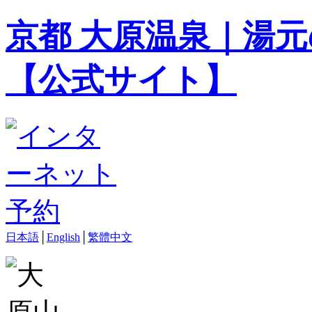
京都 大原温泉｜湯元
【公式サイト】
日本語
│
English
│
繁體中文