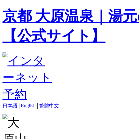
京都 大原温泉｜湯元
【公式サイト】
日本語
│
English
│
繁體中文