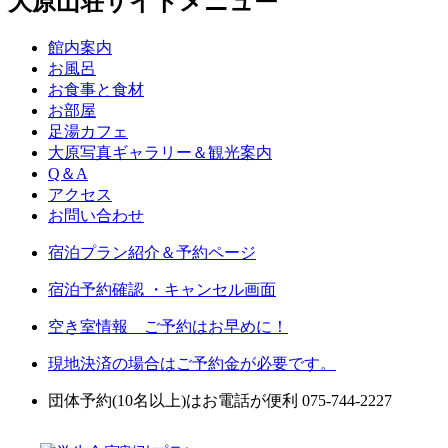
大原山荘サイトメニュー
館内案内
お風呂
お食事と食材
お部屋
足湯カフェ
大原写真ギャラリー＆観光案内
Q＆A
アクセス
お問い合わせ
宿泊プラン紹介＆予約ページ
宿泊予約確認 ・キャンセル画面
空き室情報 ご予約はお早めに！
現地決済の場合はご予約金が必要です。
団体予約(10名以上)はお電話が便利 075-744-2227