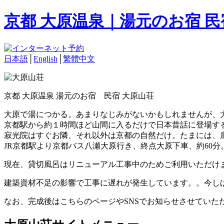
京都 大原温泉｜湯元のお宿 
日本語
│
English
│
繁體中文
京都 大原温泉 湯元のお宿 民宿 大原山荘
大原で湯につかる。あまりなじみがないかもしれませんが、
京都駅から約１時間ほど山間に入るだけで日本昔話に登場す
寂光院はすぐお隣、それ以外は京都の自然だけ。たまには、
JR京都駅より京都バス八瀬大原行き、終点大原下車、約60分
現在、貸切風呂はリニューアル工事中のためご利用いただけ
建築資材不足の影響で工事に遅れが発生しています。。今し
なお、完成後はこちらのページやSNSでお知らせさせていた