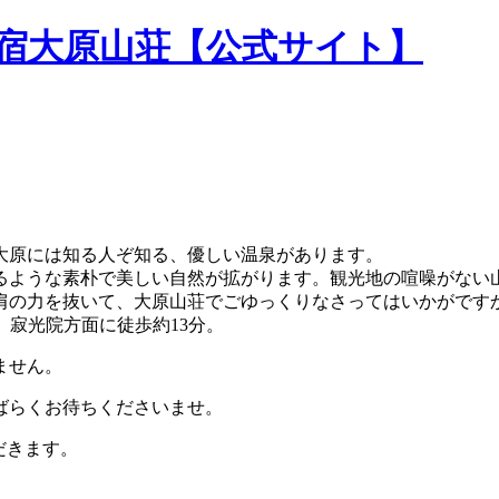
民宿大原山荘【公式サイト】
大原には知る人ぞ知る、優しい温泉があります。
るような素朴で美しい自然が拡がります。観光地の喧噪がない
肩の力を抜いて、大原山荘でごゆっくりなさってはいかがです
。寂光院方面に徒歩約13分。
ません。
ばらくお待ちくださいませ。
だきます。