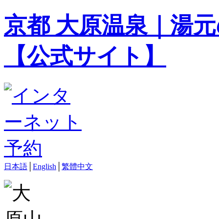
京都 大原温泉｜湯元
【公式サイト】
日本語
│
English
│
繁體中文