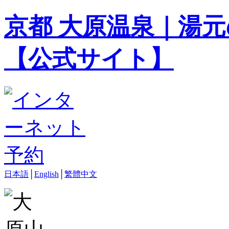
京都 大原温泉｜湯元
【公式サイト】
日本語
│
English
│
繁體中文