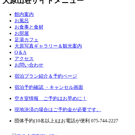
大原山荘サイトメニュー
館内案内
お風呂
お食事と食材
お部屋
足湯カフェ
大原写真ギャラリー＆観光案内
Q＆A
アクセス
お問い合わせ
宿泊プラン紹介＆予約ページ
宿泊予約確認 ・キャンセル画面
空き室情報 ご予約はお早めに！
現地決済の場合はご予約金が必要です。
団体予約(10名以上)はお電話が便利 075-744-2227