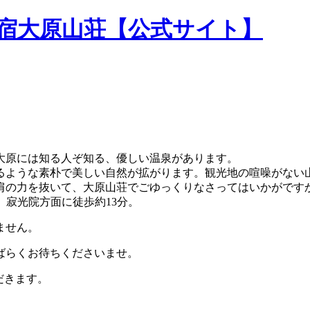
民宿大原山荘【公式サイト】
大原には知る人ぞ知る、優しい温泉があります。
るような素朴で美しい自然が拡がります。観光地の喧噪がない
肩の力を抜いて、大原山荘でごゆっくりなさってはいかがです
。寂光院方面に徒歩約13分。
ません。
ばらくお待ちくださいませ。
だきます。