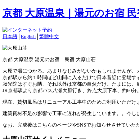
京都 大原温泉｜湯元のお宿 
日本語
│
English
│
繁體中文
京都 大原温泉 湯元のお宿 民宿 大原山荘
大原で湯につかる。あまりなじみがないかもしれませんが、
京都駅から約１時間ほど山間に入るだけで日本昔話に登場す
寂光院はすぐお隣、それ以外は京都の自然だけ。たまには、
JR京都駅より京都バス八瀬大原行き、終点大原下車、約60分
現在、貸切風呂はリニューアル工事中のためご利用いただけ
建築資材不足の影響で工事に遅れが発生しています。。今し
なお、完成後はこちらのページやSNSでお知らせさせていた