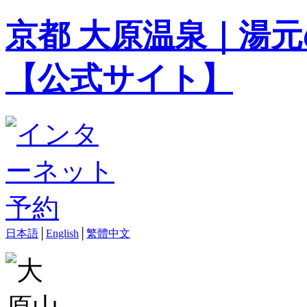
京都 大原温泉｜湯元
【公式サイト】
日本語
│
English
│
繁體中文