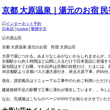
京都 大原温泉｜湯元のお宿 
日本語
│
English
│
繁體中文
京都 大原温泉 湯元のお宿 民宿 大原山荘
大原で湯につかる。あまりなじみがないかもしれませんが、
京都駅から約１時間ほど山間に入るだけで日本昔話に登場す
寂光院はすぐお隣、それ以外は京都の自然だけ。たまには、
JR京都駅より京都バス八瀬大原行き、終点大原下車、約60分
現在、貸切風呂はリニューアル工事中のためご利用いただけ
建築資材不足の影響で工事に遅れが発生しています。。今し
なお、完成後はこちらのページやSNSでお知らせさせていた