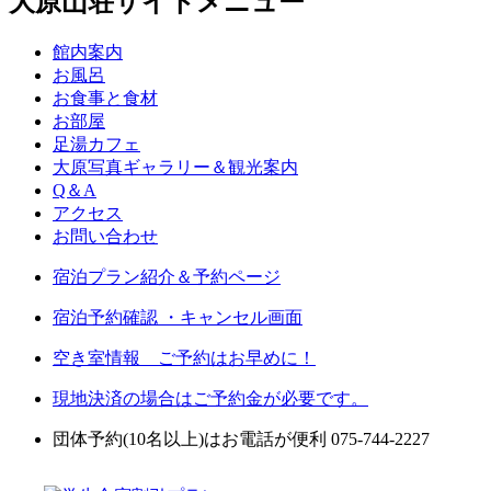
大原山荘サイトメニュー
館内案内
お風呂
お食事と食材
お部屋
足湯カフェ
大原写真ギャラリー＆観光案内
Q＆A
アクセス
お問い合わせ
宿泊プラン紹介＆予約ページ
宿泊予約確認 ・キャンセル画面
空き室情報 ご予約はお早めに！
現地決済の場合はご予約金が必要です。
団体予約(10名以上)はお電話が便利 075-744-2227