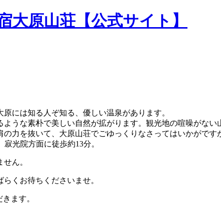
民宿大原山荘【公式サイト】
大原には知る人ぞ知る、優しい温泉があります。
るような素朴で美しい自然が拡がります。観光地の喧噪がない
肩の力を抜いて、大原山荘でごゆっくりなさってはいかがです
。寂光院方面に徒歩約13分。
ません。
ばらくお待ちくださいませ。
だきます。