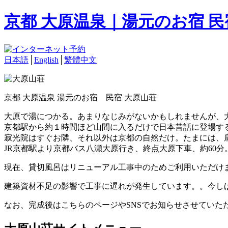
京都 大原温泉｜湯元のお宿 
日本語
│
English
│
繁體中文
京都 大原温泉 湯元のお宿 民宿 大原山荘
大原で湯につかる。あまりなじみがないかもしれませんが、
京都駅から約１時間ほど山間に入るだけで日本昔話に登場す
寂光院はすぐお隣、それ以外は京都の自然だけ。たまには、
JR京都駅より京都バス八瀬大原行き、終点大原下車、約60分
現在、貸切風呂はリニューアル工事中のためご利用いただけ
建築資材不足の影響で工事に遅れが発生しています。。今し
なお、完成後はこちらのページやSNSでお知らせさせていた