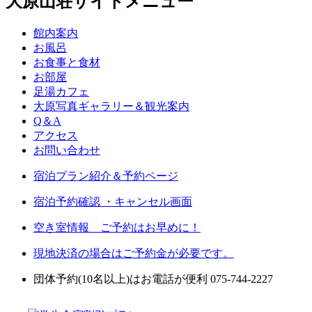
大原山荘サイトメニュー
館内案内
お風呂
お食事と食材
お部屋
足湯カフェ
大原写真ギャラリー＆観光案内
Q＆A
アクセス
お問い合わせ
宿泊プラン紹介＆予約ページ
宿泊予約確認 ・キャンセル画面
空き室情報 ご予約はお早めに！
現地決済の場合はご予約金が必要です。
団体予約(10名以上)はお電話が便利 075-744-2227