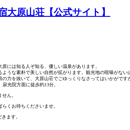
民宿大原山荘【公式サイト】
大原には知る人ぞ知る、優しい温泉があります。
るような素朴で美しい自然が拡がります。観光地の喧噪がない
肩の力を抜いて、大原山荘でごゆっくりなさってはいかがです
。寂光院方面に徒歩約13分。
ません。
ばらくお待ちくださいませ。
だきます。