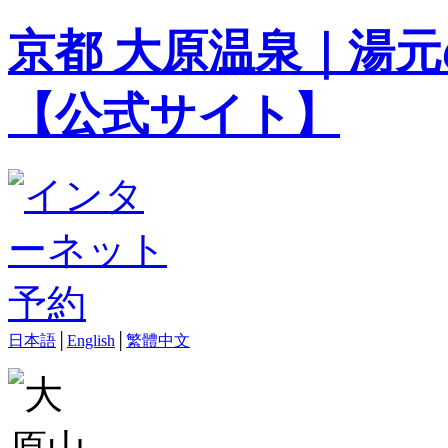
京都 大原温泉｜湯元
【公式サイト】
日本語
│
English
│
繁體中文