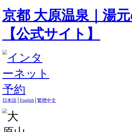
京都 大原温泉｜湯元
【公式サイト】
日本語
│
English
│
繁體中文