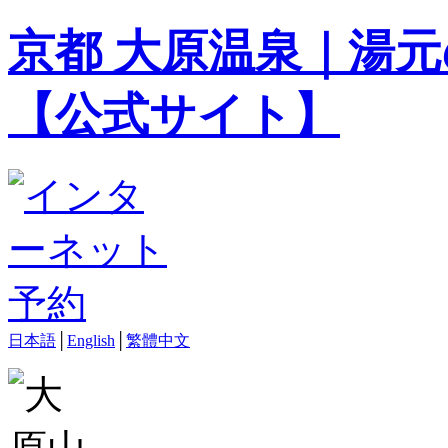
京都 大原温泉｜湯元
【公式サイト】
日本語
│
English
│
繁體中文