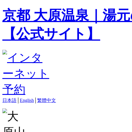
京都 大原温泉｜湯元
【公式サイト】
日本語
│
English
│
繁體中文