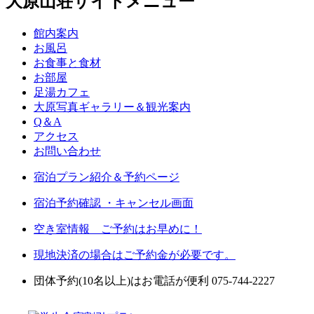
大原山荘サイトメニュー
館内案内
お風呂
お食事と食材
お部屋
足湯カフェ
大原写真ギャラリー＆観光案内
Q＆A
アクセス
お問い合わせ
宿泊プラン紹介＆予約ページ
宿泊予約確認 ・キャンセル画面
空き室情報 ご予約はお早めに！
現地決済の場合はご予約金が必要です。
団体予約(10名以上)はお電話が便利 075-744-2227