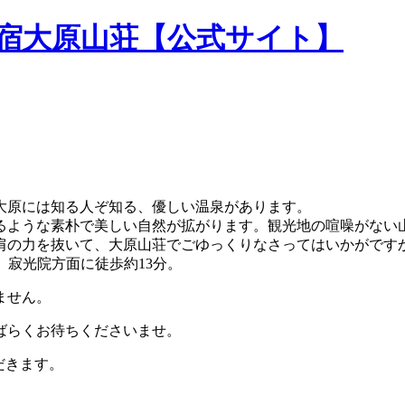
民宿大原山荘【公式サイト】
大原には知る人ぞ知る、優しい温泉があります。
るような素朴で美しい自然が拡がります。観光地の喧噪がない
肩の力を抜いて、大原山荘でごゆっくりなさってはいかがです
。寂光院方面に徒歩約13分。
ません。
ばらくお待ちくださいませ。
だきます。