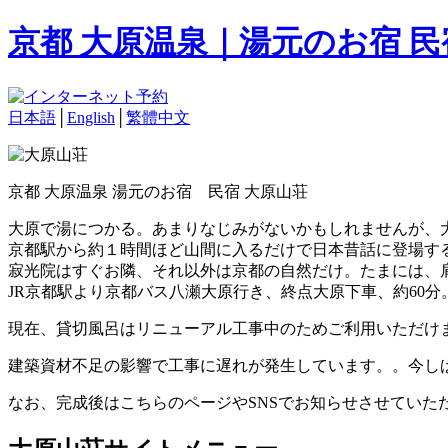
京都 大原温泉｜湯元のお宿 
日本語
│
English
│
繁體中文
京都 大原温泉 湯元のお宿 民宿 大原山荘
大原で湯につかる。あまりなじみがないかもしれませんが、
京都駅から約１時間ほど山間に入るだけで日本昔話に登場す
寂光院はすぐお隣、それ以外は京都の自然だけ。たまには、
JR京都駅より京都バス八瀬大原行き、終点大原下車、約60分
現在、貸切風呂はリニューアル工事中のためご利用いただけ
建築資材不足の影響で工事に遅れが発生しています。。今し
なお、完成後はこちらのページやSNSでお知らせさせていた