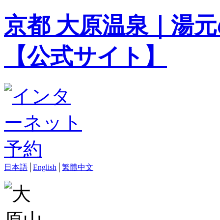
京都 大原温泉｜湯元
【公式サイト】
日本語
│
English
│
繁體中文