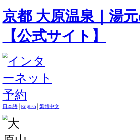
京都 大原温泉｜湯元
【公式サイト】
日本語
│
English
│
繁體中文