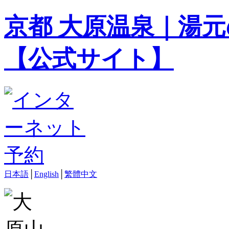
京都 大原温泉｜湯元
【公式サイト】
日本語
│
English
│
繁體中文